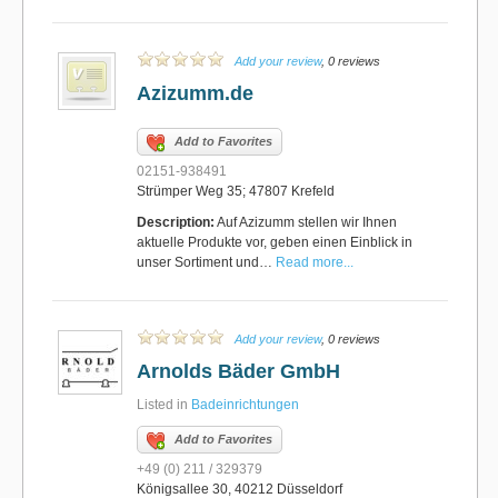
Add your review
, 0 reviews
Azizumm.de
Add to Favorites
02151-938491
Strümper Weg 35; 47807 Krefeld
Description:
Auf Azizumm stellen wir Ihnen
aktuelle Produkte vor, geben einen Einblick in
unser Sortiment und…
Read more...
Add your review
, 0 reviews
Arnolds Bäder GmbH
Listed in
Badeinrichtungen
Add to Favorites
+49 (0) 211 / 329379
Königsallee 30, 40212 Düsseldorf