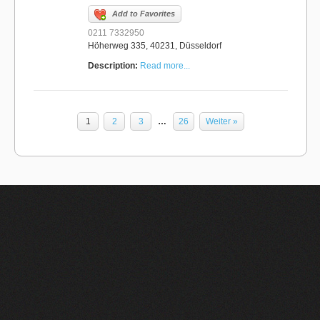
Add to Favorites
0211 7332950
Höherweg 335, 40231, Düsseldorf
Description:
Read more...
1
2
3
…
26
Weiter »