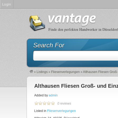
Login
Finde den perfekten Handwerker in Düsseldor
Search For
»
Listings
»
Fliesenverlegungen
»
Althausen Fliesen Groß-
Althausen Fliesen Groß- und Einz
Added by
admin
0 reviews
Listed in
Fliesenverlegungen