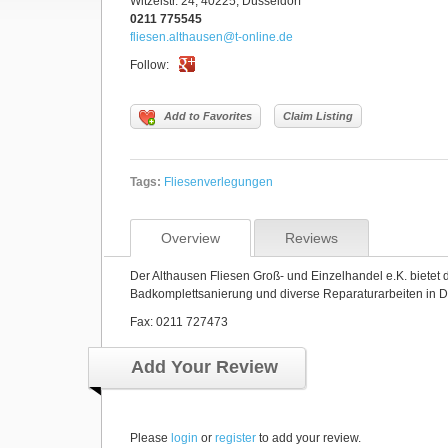
Witzelstr. 24, 40225, Düsseldorf
0211 775545
fliesen.althausen@t-online.de
Follow:
Add to Favorites
Claim Listing
Tags:
Fliesenverlegungen
Overview
Reviews
Der Althausen Fliesen Groß- und Einzelhandel e.K. bietet
Badkomplettsanierung und diverse Reparaturarbeiten in 
Fax: 0211 727473
Add Your Review
Please
login
or
register
to add your review.