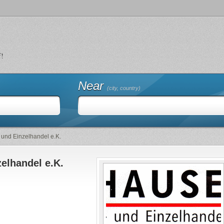
f!
Near
(city, country)
 und Einzelhandel e.K.
elhandel e.K.