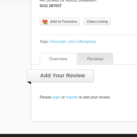
Am Scheidt 19, 40629, Düsseldorf
0211 287037
Add to Favorites
Claim Listing
Tags:
Heizungs- und Lüftungsbau
Overview
Reviews
Add Your Review
Please
login
or
register
to add your review.