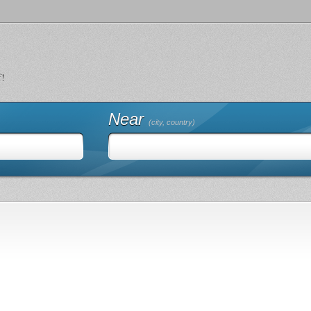
f!
Near
(city, country)