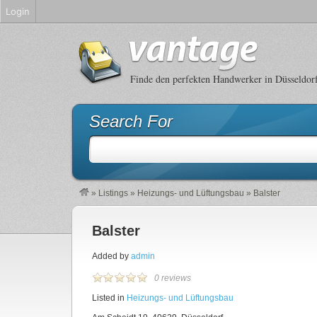
Login
Finde den perfekten Handwerker in Düsseldor
Search For
»
Listings
»
Heizungs- und Lüftungsbau
»
Balster
Balster
Added by
admin
0 reviews
Listed in
Heizungs- und Lüftungsbau