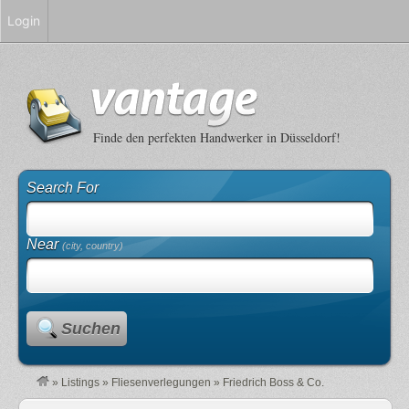
Login
Finde den perfekten Handwerker in Düsseldorf!
Search For
Near
(city, country)
Suchen
»
Listings
»
Fliesenverlegungen
»
Friedrich Boss & Co.