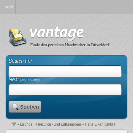
Login
Finde den perfekten Handwerker in Düsseldorf!
Search For
Near
(city, country)
Suchen
»
Listings
»
Heizungs- und Lüftungsbau
»
Hans Elkan GmbH