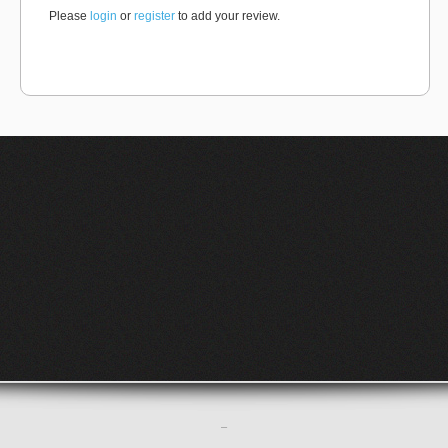
Please
login
or
register
to add your review.
–