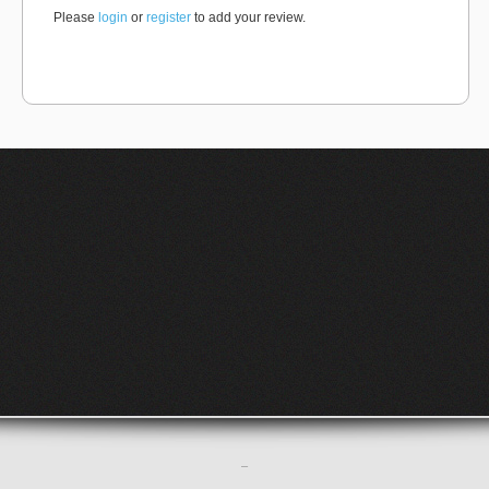
Please
login
or
register
to add your review.
–