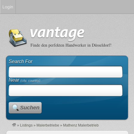
Login
Finde den perfekten Handwerker in Düsseldorf!
Search For
Near
(city, country)
Suchen
»
Listings
»
Malerbetriebe
»
Mathenz Malerbetrieb