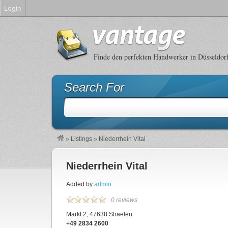
Login
Finde den perfekten Handwerker in Düsseldor
Search For
»
Listings
»
Niederrhein Vital
Niederrhein Vital
Added by
admin
0 reviews
Markt 2, 47638 Straelen
+49 2834 2600