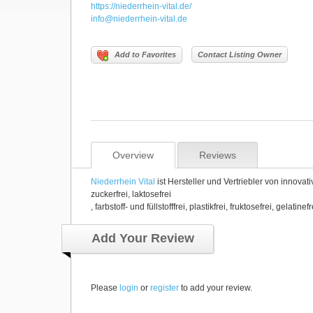
https://niederrhein-vital.de/
info@niederrhein-vital.de
Add to Favorites
Contact Listing Owner
Overview
Reviews
Niederrhein Vital
ist Hersteller und Vertriebler von innov
zuckerfrei, laktosefrei
, farbstoff- und füllstofffrei, plastikfrei, fruktosefrei, gelatine
Add Your Review
Please
login
or
register
to add your review.