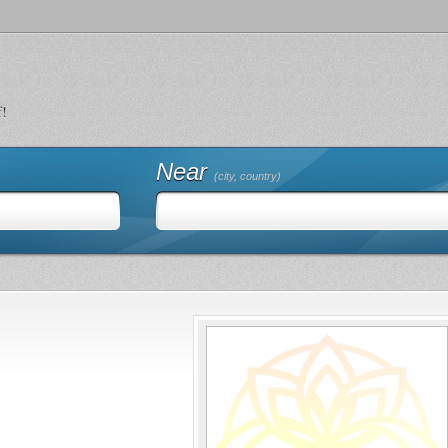
f!
Near
(city, country)