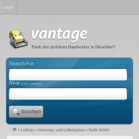
Login
Finde den perfekten Handwerker in Düsseldorf!
Search For
Near
(city, country)
Suchen
»
Listings
»
Heizungs- und Lüftungsbau
»
Nolte GmbH