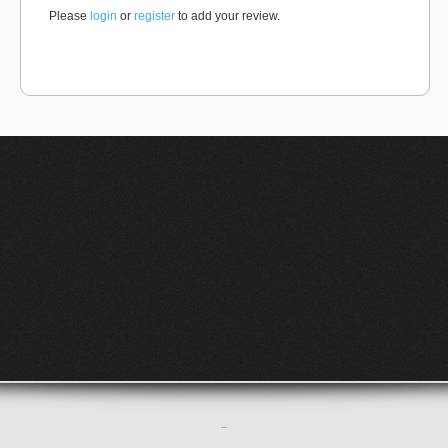
Please
login
or
register
to add your review.
–