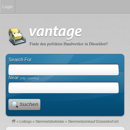
Login
Finde den perfekten Handwerker in Düsseldorf!
Search For
Near
(city, country)
Suchen
»
Listings
»
Steinmetzbetriebe
»
Steinmetzeinkauf Düsseldorf eG