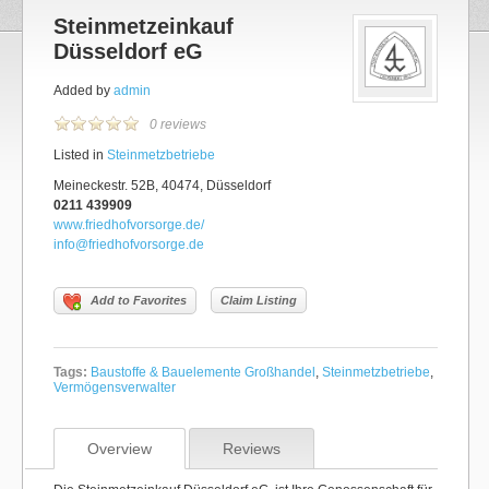
Steinmetzeinkauf
Düsseldorf eG
Added by
admin
0 reviews
Listed in
Steinmetzbetriebe
Meineckestr. 52B, 40474, Düsseldorf
0211 439909
www.friedhofvorsorge.de/
info@friedhofvorsorge.de
Add to Favorites
Claim Listing
Tags:
Baustoffe & Bauelemente Großhandel
,
Steinmetzbetriebe
,
Vermögensverwalter
Overview
Reviews