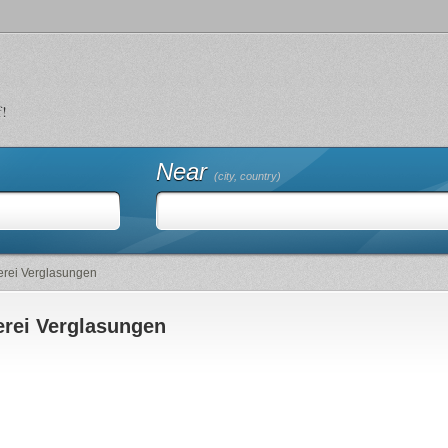
f!
Near
(city, country)
erei Verglasungen
erei Verglasungen