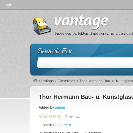
Login
Finde den perfekten Handwerker in Düsseldor
Search For
»
Listings
»
Glasereien
»
Thor Hermann Bau- u. Kunstglas
Thor Hermann Bau- u. Kunstglas
Added by
admin
0 reviews
Listed in
Glasereien