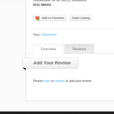
Düsselthaler Str. 48, 40211, Düsseldorf
0211 480441
Add to Favorites
Claim Listing
Tags:
Glasereien
Overview
Reviews
Add Your Review
Please
login
or
register
to add your review.