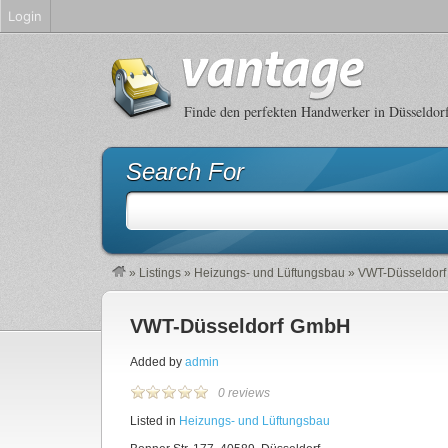
Login
Finde den perfekten Handwerker in Düsseldor
Search For
»
Listings
»
Heizungs- und Lüftungsbau
»
VWT-Düsseldor
VWT-Düsseldorf GmbH
Added by
admin
0 reviews
Listed in
Heizungs- und Lüftungsbau