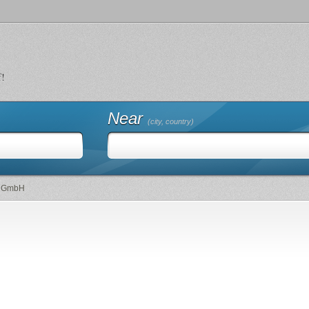
f!
Near
(city, country)
f GmbH