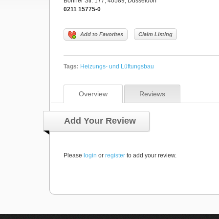
Bonner Str. 177, 40589, Düsseldorf
0211 15775-0
Add to Favorites
Claim Listing
Tags:
Heizungs- und Lüftungsbau
Overview
Reviews
Add Your Review
Please
login
or
register
to add your review.