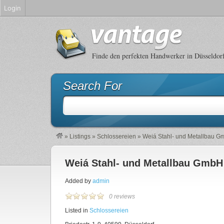
Login
Finde den perfekten Handwerker in Düsseldor
Search For
»
Listings
»
Schlossereien
»
Weiá Stahl- und Metallbau G
Weiá Stahl- und Metallbau GmbH
Added by
admin
0 reviews
Listed in
Schlossereien