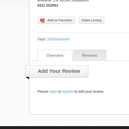
Briedestr. 1-9, 40599, Düsseldorf
0211 252091
Add to Favorites
Claim Listing
Tags:
Schlossereien
Overview
Reviews
Add Your Review
Please
login
or
register
to add your review.