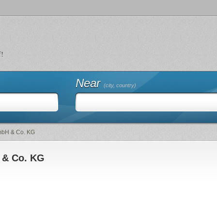
f!
Near
(city, country)
mbH & Co. KG
 & Co. KG